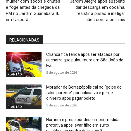
mulher com socos e chutes
Jardim Alegre após suspeito
e foge antes da chegada da
dar descarga em cocaína,
PM no Jardim Guanabara II,
resistir à prisão e instigar
em Ivaiporã
cães contra policiais
RELACIONADAS
Criança fica ferida após ser atacada por
cachorro que pulou muro em São João do
Ivaí
5 de agosto de 2026
PLANTÃO
Morador de Borrazópolis cai no “golpe do
falso parente” por aplicativo e perde
dinheiro após pagar boleto
5 de agosto de 2026
PLANTÃO
Homem é preso por descumprir medida
protetiva após levar filho em surto
psicótico no centro de Ivaiporã