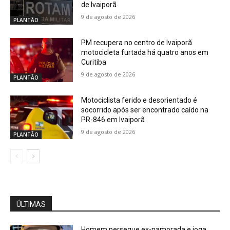
de Ivaiporã
9 de agosto de 2026
PLANTÃO
PM recupera no centro de Ivaiporã
motocicleta furtada há quatro anos em
Curitiba
9 de agosto de 2026
PLANTÃO
Motociclista ferido e desorientado é
socorrido após ser encontrado caído na
PR-846 em Ivaiporã
9 de agosto de 2026
PLANTÃO
ÚLTIMAS
Homem persegue ex-namorada e joga