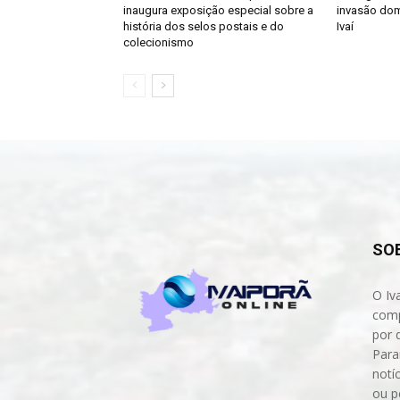
inaugura exposição especial sobre a
invasão dom
história dos selos postais e do
Ivaí
colecionismo
SO
O Iv
comp
por 
Para
notíc
ou p