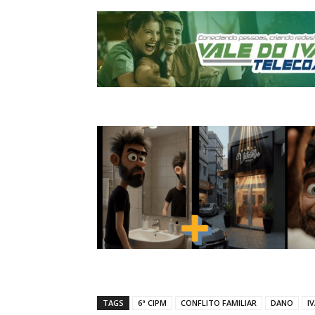
TAGS
6ª CIPM
CONFLITO FAMILIAR
DANO
I