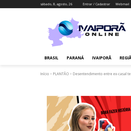
sábado, 8, agosto, 26
Entrar / Cadastrar
Webmail
BRASIL
PARANÁ
IVAIPORÃ
REGI
Início
PLANTÃO
Desentendimento entre ex-casal t