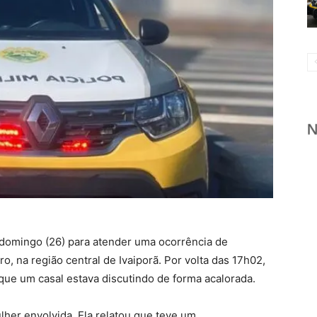
te domingo (26) para atender uma ocorrência de
o, na região central de Ivaiporã. Por volta das 17h02,
ue um casal estava discutindo de forma acalorada.
lher envolvida. Ela relatou que teve um