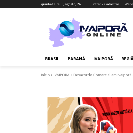
quinta-feira, 6, agosto, 26
Entrar / Cadastrar
Webm
BRASIL
PARANÁ
IVAIPORÃ
REGI
Início
IVAIPORÃ
Desacordo Comercial em Ivaiporã é 