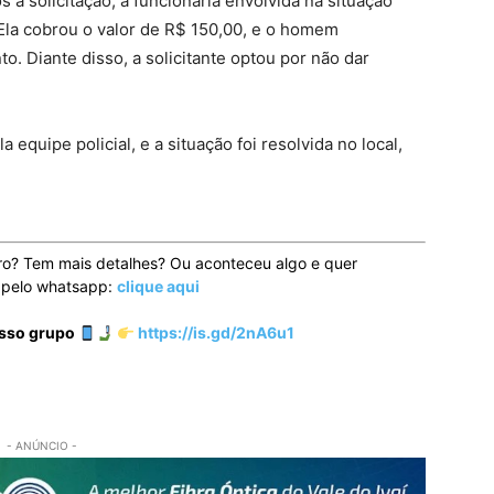
 solicitação, a funcionária envolvida na situação
 Ela cobrou o valor de R$ 150,00, e o homem
. Diante disso, a solicitante optou por não dar
equipe policial, e a situação foi resolvida no local,
ro? Tem mais detalhes? Ou aconteceu algo e quer
o pelo whatsapp:
clique aqui
osso grupo
https://is.gd/2nA6u1
- ANÚNCIO -