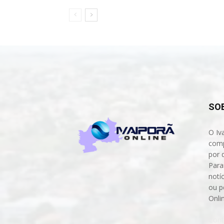
SO
O Iv
comp
por 
Para
notíc
ou p
Onli
Cont