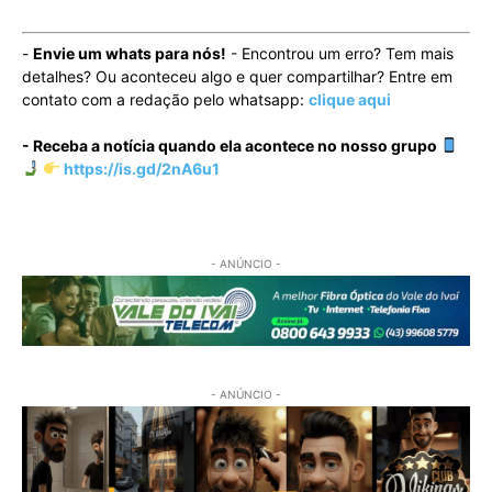
-
Envie um whats para nós!
- Encontrou um erro? Tem mais
detalhes? Ou aconteceu algo e quer compartilhar? Entre em
contato com a redação pelo whatsapp:
clique aqui
- Receba a notícia quando ela acontece no nosso grupo
https://is.gd/2nA6u1
- ANÚNCIO -
- ANÚNCIO -