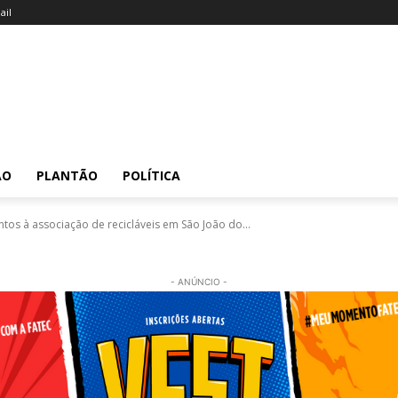
il
ÃO
PLANTÃO
POLÍTICA
os à associação de recicláveis em São João do...
- ANÚNCIO -