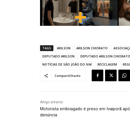
TAGS
ARILSON
ARILSON CHIORATO
ASSOCIAÇÃ
DEPUTADO ARILSON
DEPUTADO ARILSON CHIORAT
NOTÍCIAS DE SÃO JOÃO DO IVAÍ
RECICLAGEM
REG
Compartilhado
Artigo anterior
Motorista embriagado é preso em Ivaiporã ap
denúncia