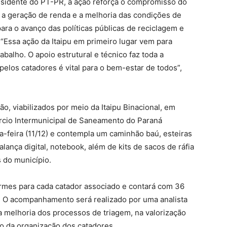
esidente do PT-PR, a ação reforça o compromisso do
 a geração de renda e a melhoria das condições de
para o avanço das políticas públicas de reciclagem e
“Essa ação da Itaipu em primeiro lugar vem para
balho. O apoio estrutural e técnico faz toda a
 pelos catadores é vital para o bem-estar de todos”,
hão, viabilizados por meio da Itaipu Binacional, em
rcio Intermunicipal de Saneamento do Paraná
a-feira (11/12) e contempla um caminhão baú, esteiras
alança digital, notebook, além de kits de sacos de ráfia
s do município.
rmes para cada catador associado e contará com 36
a. O acompanhamento será realizado por uma analista
 melhoria dos processos de triagem, na valorização
to da organização dos catadores.