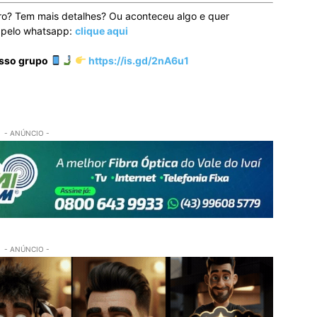
ro? Tem mais detalhes? Ou aconteceu algo e quer
o pelo whatsapp:
clique aqui
osso grupo
https://is.gd/2nA6u1
- ANÚNCIO -
- ANÚNCIO -