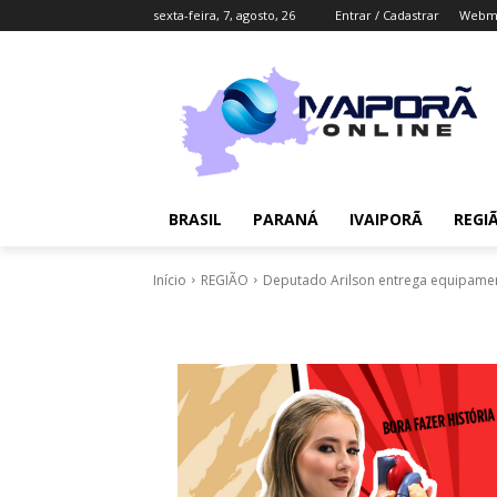
sexta-feira, 7, agosto, 26
Entrar / Cadastrar
Webma
BRASIL
PARANÁ
IVAIPORÃ
REGI
Início
REGIÃO
Deputado Arilson entrega equipament