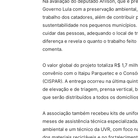
Na avaliação do deputado Arilson, que é pr
Governo Lula com a preservação ambiental,
trabalho dos catadores, além de contribuir 
sustentabilidade nos pequenos municípios. 
cuidar das pessoas, adequando o local de tra
diferença e revela o quanto o trabalho feito
comenta.
O valor global do projeto totaliza R$ 1,7 mil
convênio com o Itaipu Parquetec e o Consó
(CISPAR). A entrega ocorreu na última quint
de elevação e de triagem, prensa vertical, b
que serão distribuídos a todos os domicílio
A associação também recebeu kits de unifo
meses de assistência técnica especializad
ambiental e um técnico da UVR, com foco na
dos materiais recicláveis e no fortalecimen