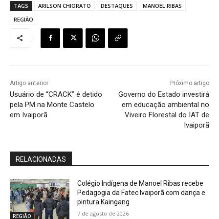
TAGS
ARILSON CHIORATO
DESTAQUES
MANOEL RIBAS
REGIÃO
Artigo anterior
Próximo artigo
Usuário de “CRACK” é detido
Governo do Estado investirá
pela PM na Monte Castelo
em educação ambiental no
em Ivaiporã
Viveiro Florestal do IAT de
Ivaiporã
RELACIONADAS
Colégio Indígena de Manoel Ribas recebe
Pedagogia da Fatec Ivaiporã com dança e
pintura Kaingang
7 de agosto de 2026
REGIÃO