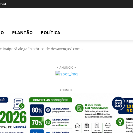
ail
ÃO
PLANTÃO
POLÍTICA
 Ivaiporã alega "histórico de desavenças" com...
- ANÚNCIO -
- ANÚNCIO -