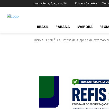
quarta-feira, 5, agosto, 26
Entrar / Cadastrar
Webm
BRASIL
PARANÁ
IVAIPORÃ
REGI
Início
PLANTÃO
Defesa de suspeito de extorsão em