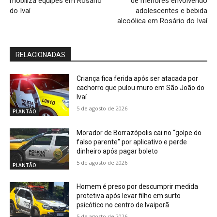
mobiliza equipes em Rosário
de menores envolvendo
do Ivaí
adolescentes e bebida
alcoólica em Rosário do Ivaí
RELACIONADAS
Criança fica ferida após ser atacada por
cachorro que pulou muro em São João do
Ivaí
5 de agosto de 2026
PLANTÃO
Morador de Borrazópolis cai no “golpe do
falso parente” por aplicativo e perde
dinheiro após pagar boleto
5 de agosto de 2026
PLANTÃO
Homem é preso por descumprir medida
protetiva após levar filho em surto
psicótico no centro de Ivaiporã
5 de agosto de 2026