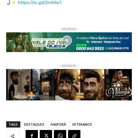
https://is.gd/2nA6u1
- ANÚNCIO -
- ANÚNCIO -
TAGS
DESTAQUES
IVAIPORÃ
VETERANOS