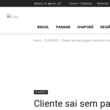
sábado, 8, agosto, 26
Entrar / Cadastrar
Webmail
BRASIL
PARANÁ
IVAIPORÃ
REGI
Início
PLANTÃO
Cliente sai sem pagar conta em co
PLANTÃO
Cliente sai sem p