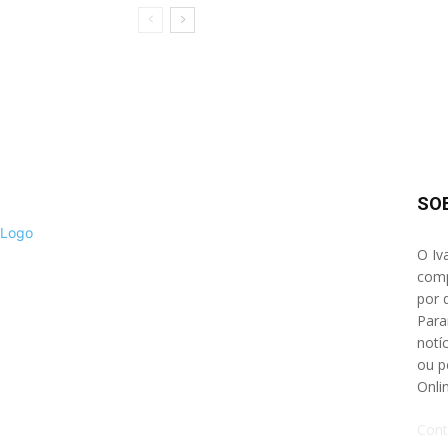
SO
O Iv
comp
por 
Para
notíc
ou p
Onli
Cont