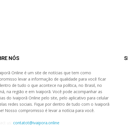
BRE NÓS
S
aiporã Online é um site de notícias que tem como
romisso levar a informação de qualidade para você ficar
dentro de tudo o que acontece na política, no Brasil, no
ná, na região e em Ivaiporã. Você pode acompanhar as
ias do Ivaiporã Online pelo site, pelo aplicativo para celular
elas redes sociais. Fique por dentro de tudo com o Ivaiporã
ne! Nosso compromisso é levar a notícia para você.
act us:
contatot@ivaipora.online