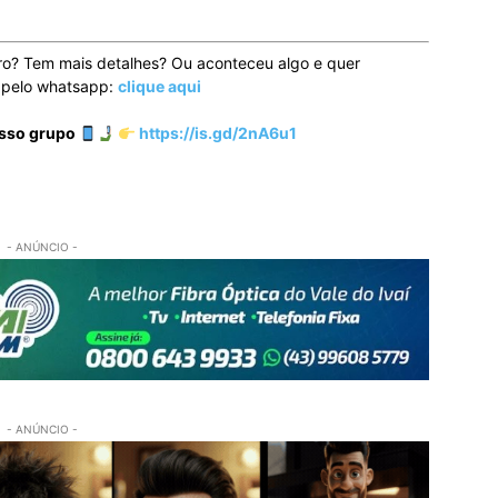
ro? Tem mais detalhes? Ou aconteceu algo e quer
o pelo whatsapp:
clique aqui
osso grupo
https://is.gd/2nA6u1
- ANÚNCIO -
- ANÚNCIO -