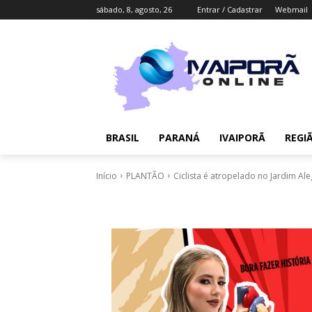
sábado, 8, agosto, 26
Entrar / Cadastrar
Webmail
BRASIL
PARANÁ
IVAIPORÃ
REGI
Início
PLANTÃO
Ciclista é atropelado no Jardim Al