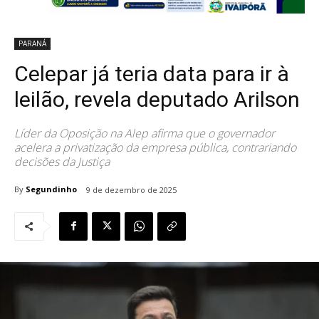
PARANÁ
Celepar já teria data para ir à
leilão, revela deputado Arilson
Líder da Oposição na Alep afirma que o governador
acelera a privatização da empresa pública, contrariando
decisões da Justiça
By
Segundinho
9 de dezembro de 2025