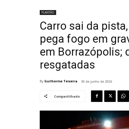
PLANTÃO
Carro sai da pista
pega fogo em gra
em Borrazópolis;
resgatadas
By
Guilherme Teixeira
30 de junho de 2026
Compartilhado