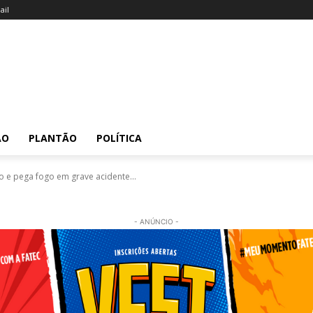
il
ÃO
PLANTÃO
POLÍTICA
ão e pega fogo em grave acidente...
- ANÚNCIO -