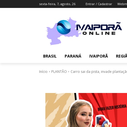
sexta-feira, 7, agosto, 26
Entrar / Cadastrar
Webma
BRASIL
PARANÁ
IVAIPORÃ
REGI
Início
PLANTÃO
Carro sai da pista, invade plantaç