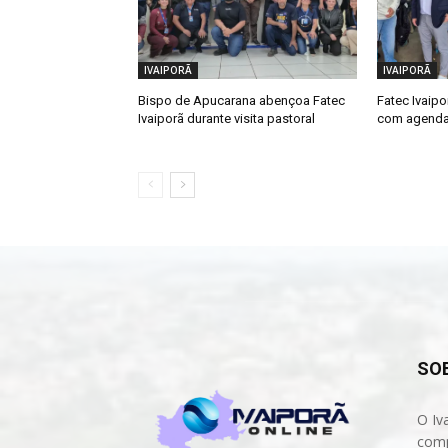
IVAIPORÃ
IVAIPORÃ
Bispo de Apucarana abençoa Fatec
Fatec Ivaip
Ivaiporã durante visita pastoral
com agenda
SO
O Iv
comp