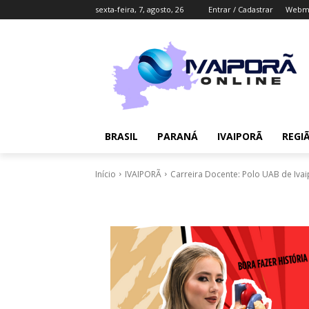
sexta-feira, 7, agosto, 26
Entrar / Cadastrar
Webma
BRASIL
PARANÁ
IVAIPORÃ
REGI
Início
IVAIPORÃ
Carreira Docente: Polo UAB de Ivai