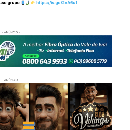
osso grupo
https://is.gd/2nA6u1
- ANÚNCIO -
- ANÚNCIO -