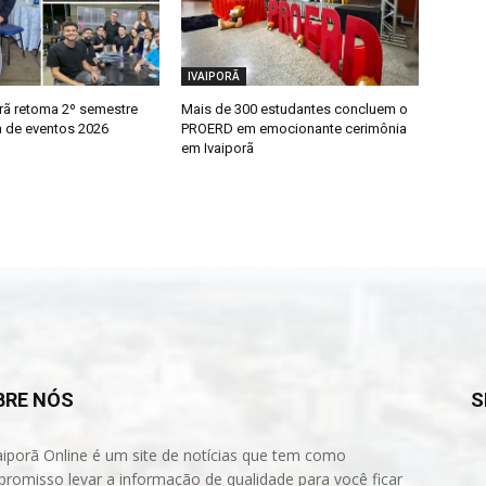
IVAIPORÃ
orã retoma 2º semestre
Mais de 300 estudantes concluem o
 de eventos 2026
PROERD em emocionante cerimônia
em Ivaiporã
BRE NÓS
S
aiporã Online é um site de notícias que tem como
romisso levar a informação de qualidade para você ficar