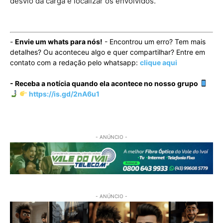
desvio da carga e localizar os envolvidos.
-
Envie um whats para nós!
- Encontrou um erro? Tem mais
detalhes? Ou aconteceu algo e quer compartilhar? Entre em
contato com a redação pelo whatsapp:
clique aqui
- Receba a notícia quando ela acontece no nosso grupo
https://is.gd/2nA6u1
- ANÚNCIO -
- ANÚNCIO -