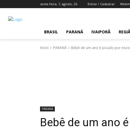
sexta-feira, 7, agosto, 26
Entrar / Cadastrar
Webma
BRASIL
PARANÁ
IVAIPORÃ
REGI
Início
PARANÁ
Bebê de um ano é picado por escor
PARANÁ
Bebê de um ano é