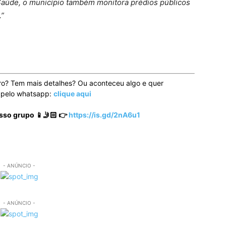
aúde, o município também monitora prédios públicos
.”
ro? Tem mais detalhes? Ou aconteceu algo e quer
o pelo whatsapp:
clique aqui
sso grupo 📱🤳🏻 👉
https://is.gd/2nA6u1
- ANÚNCIO -
- ANÚNCIO -