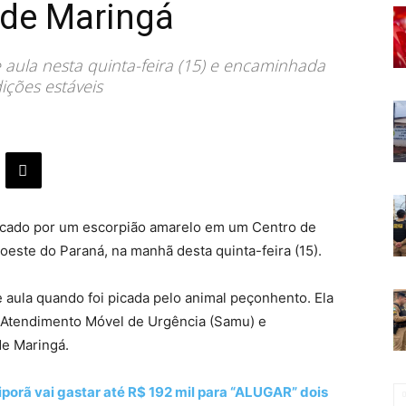
de Maringá
e aula nesta quinta-feira (15) e encaminhada
ições estáveis
picado por um escorpião amarelo em um Centro de
oeste do Paraná, na manhã desta quinta-feira (15).
e aula quando foi picada pelo animal peçonhento. Ela
e Atendimento Móvel de Urgência (Samu) e
de Maringá.
porã vai gastar até R$ 192 mil para “ALUGAR” dois