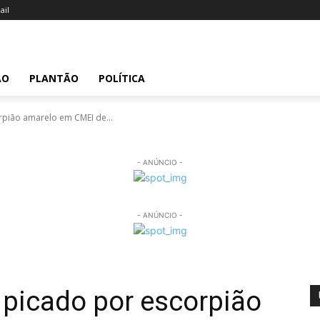
il
ÃO
PLANTÃO
POLÍTICA
pião amarelo em CMEI de...
- ANÚNCIO -
- ANÚNCIO -
 picado por escorpião