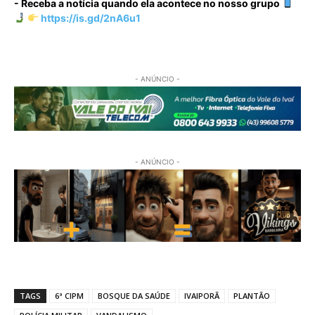
- Receba a notícia quando ela acontece no nosso grupo
https://is.gd/2nA6u1
- ANÚNCIO -
- ANÚNCIO -
TAGS
6ª CIPM
BOSQUE DA SAÚDE
IVAIPORÃ
PLANTÃO