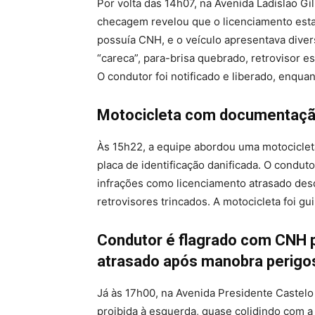
Por volta das 14h07, na Avenida Ladislao Gi
checagem revelou que o licenciamento esta
possuía CNH, e o veículo apresentava divers
“careca”, para-brisa quebrado, retrovisor es
O condutor foi notificado e liberado, enquan
Motocicleta com documentação 
Às 15h22, a equipe abordou uma motocicle
placa de identificação danificada. O conduto
infrações como licenciamento atrasado desd
retrovisores trincados. A motocicleta foi gu
Condutor é flagrado com CNH 
atrasado após manobra perigo
Já às 17h00, na Avenida Presidente Castel
proibida à esquerda, quase colidindo com a