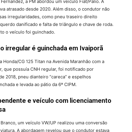
l Fernandez, a PM abordou um veículo Fiat/Palio. A
va atrasado desde 2020. Além disso, o condutor não
as irregularidades, como pneu traseiro direito
querdo danificado e falta de triângulo e chave de roda.
to o veículo foi guinchado.
irregular é guinchada em Ivaiporã
ta Honda/CG 125 Titan na Avenida Maranhão com a
r, que possuía CNH regular, foi notificado por
e 2018, pneu dianteiro “careca” e espelhos
inchada e levada ao pátio da 6ª CIPM.
pendente e veículo com licenciamento
sa
o Branco, um veículo VW/UP realizou uma conversão
 viatura. A abordagem revelou que o condutor estava