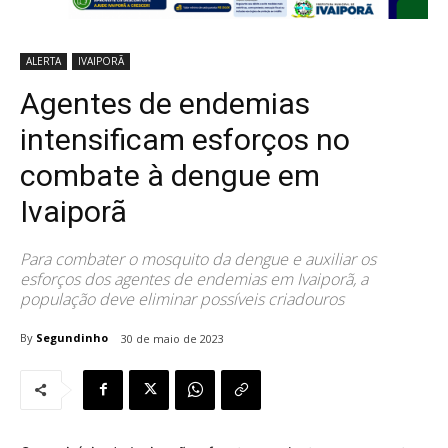
ALERTA
IVAIPORÃ
Agentes de endemias
intensificam esforços no
combate à dengue em
Ivaiporã
Para combater o mosquito da dengue e auxiliar os
esforços dos agentes de endemias em Ivaiporã, a
população deve eliminar possíveis criadouros
By
Segundinho
30 de maio de 2023