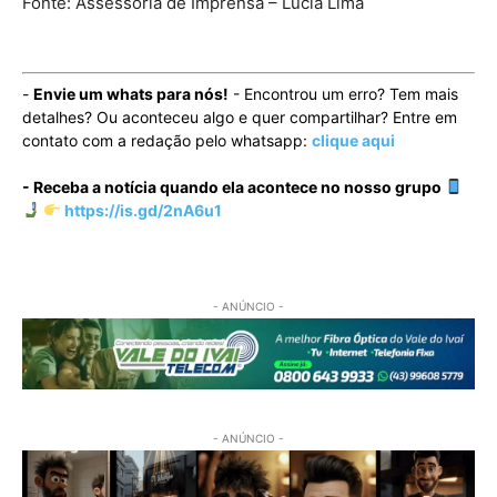
Fonte: Assessoria de Imprensa – Lúcia Lima
-
Envie um whats para nós!
- Encontrou um erro? Tem mais
detalhes? Ou aconteceu algo e quer compartilhar? Entre em
contato com a redação pelo whatsapp:
clique aqui
- Receba a notícia quando ela acontece no nosso grupo
https://is.gd/2nA6u1
- ANÚNCIO -
- ANÚNCIO -