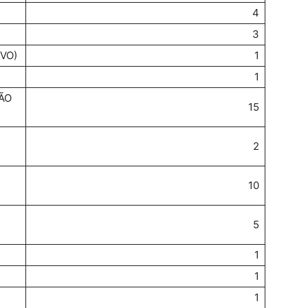
4
3
VO)
1
1
ÃO
15
2
10
5
1
1
1