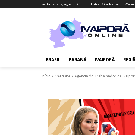
sexta-feira, 7, agosto, 26
Entrar / Cadastrar
Webma
BRASIL
PARANÁ
IVAIPORÃ
REGI
Início
IVAIPORÃ
Agência do Trabalhador de Ivaipor