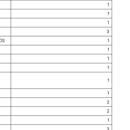
1
1
1
3
OS
1
1
1
1
1
1
2
2
1
3