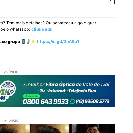
ro? Tem mais detalhes? Ou aconteceu algo e quer
o pelo whatsapp:
clique aqui
osso grupo
https://is.gd/2nA6u1
- ANÚNCIO -
- ANÚNCIO -