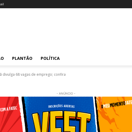
il
ÃO
PLANTÃO
POLÍTICA
ã divulga 68 vagas de emprego; confira
- ANÚNCIO -