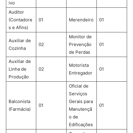
ivo
Auditor
(Contadore
01
Merendeiro
01
s e Afins)
Monitor de
Auxiliar de
02
Prevenção
01
Cozinha
de Perdas
Auxiliar de
Motorista
Linha de
02
01
Entregador
Produção
Oficial de
Serviços
Balconista
Gerais para
01
01
(Farmácia)
Manutençã
o de
Edificações