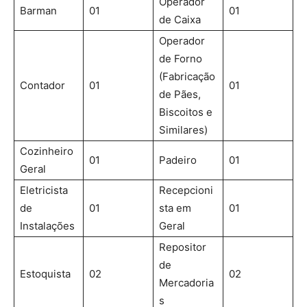
Operador
Barman
01
01
de Caixa
Operador
de Forno
(Fabricação
Contador
01
01
de Pães,
Biscoitos e
Similares)
Cozinheiro
01
Padeiro
01
Geral
Eletricista
Recepcioni
de
01
sta em
01
Instalações
Geral
Repositor
de
Estoquista
02
02
Mercadoria
s