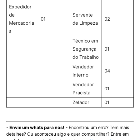
Expedidor
de
Servente
01
02
Mercadoria
de Limpeza
s
Técnico em
Segurança
01
do Trabalho
Vendedor
04
Interno
Vendedor
01
Pracista
Zelador
01
-
Envie um whats para nós!
- Encontrou um erro? Tem mais
detalhes? Ou aconteceu algo e quer compartilhar? Entre em