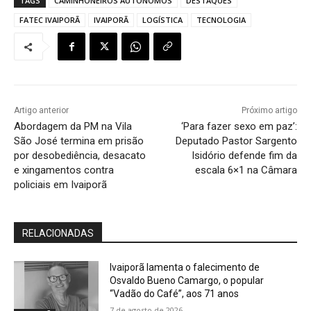
TAGS
CAMINHONEIROS AUTÔNOMOS
DESTAQUES
FATEC IVAIPORÃ
IVAIPORÃ
LOGÍSTICA
TECNOLOGIA
Artigo anterior
Próximo artigo
Abordagem da PM na Vila
‘Para fazer sexo em paz’:
São José termina em prisão
Deputado Pastor Sargento
por desobediência, desacato
Isidório defende fim da
e xingamentos contra
escala 6×1 na Câmara
policiais em Ivaiporã
RELACIONADAS
Ivaiporã lamenta o falecimento de
Osvaldo Bueno Camargo, o popular
“Vadão do Café”, aos 71 anos
7 de agosto de 2026