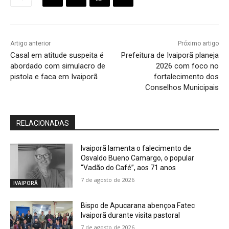
Artigo anterior
Próximo artigo
Casal em atitude suspeita é
Prefeitura de Ivaiporã planeja
abordado com simulacro de
2026 com foco no
pistola e faca em Ivaiporã
fortalecimento dos
Conselhos Municipais
RELACIONADAS
Ivaiporã lamenta o falecimento de
Osvaldo Bueno Camargo, o popular
“Vadão do Café”, aos 71 anos
7 de agosto de 2026
IVAIPORÃ
Bispo de Apucarana abençoa Fatec
Ivaiporã durante visita pastoral
7 de agosto de 2026