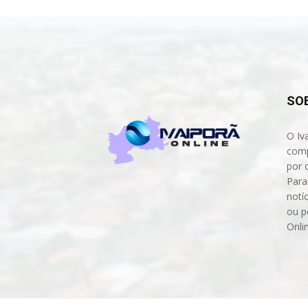
SO
O Iv
comp
por 
Para
notíc
ou p
Onli
Cont