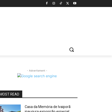
- Advertisment -
MOST READ
Casa da Memória de Ivaiporã
inaugura exposição especial