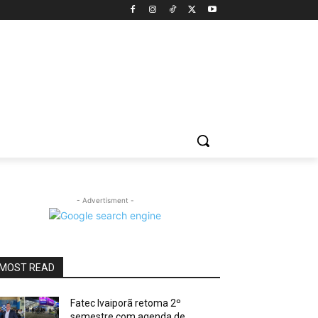
- Advertisment -
MOST READ
Fatec Ivaiporã retoma 2º
semestre com agenda de