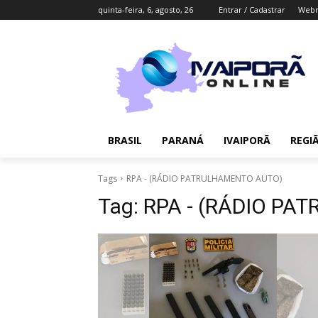
quinta-feira, 6, agosto, 26
Entrar / Cadastrar
Webm
BRASIL
PARANÁ
IVAIPORÃ
REGI
Tags
RPA - (RÁDIO PATRULHAMENTO AUTO)
Tag:
RPA - (RÁDIO P