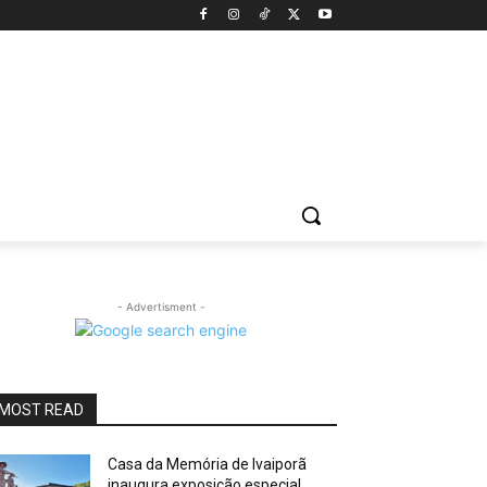
- Advertisment -
MOST READ
Casa da Memória de Ivaiporã
inaugura exposição especial