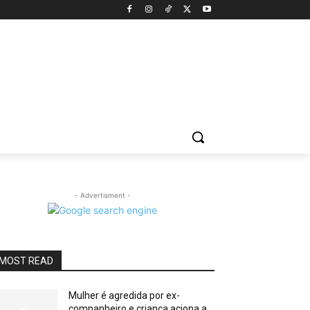
- Advertisment -
MOST READ
Mulher é agredida por ex-
companheiro e criança aciona a