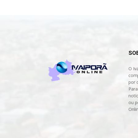
SO
O Iv
comp
por 
Para
notíc
ou p
Onli
Cont